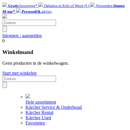
Gratis
bezorging*
Ophalen in Echt of Weert (L)
Verzonden
binnen
48 uur*
Persoonlijk
advies
Inloggen / aanmelden
0
Winkelmand
Geen producten in de winkelwagen.
Start met winkelen
Hele assortiment
Kärcher Service & Onderhoud
Kärcher Rental
Kärcher Used
Favorieten