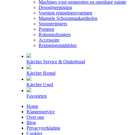
Machines voor gemeenten en openbare ruimte
Droogijsreiniging
Voertuig reinigingssystemen
Manuele Schoonmaakartikelen
Stoomreinigers
Pompen
Robotstofzuigers
Accessoire
Reinigingsmiddelen
Kärcher Service & Onderhoud
Kärcher Rental
Kärcher Used
Favorieten
Home
Klantenservice
Over ons
Blog
Privacyverklaring
Cookies