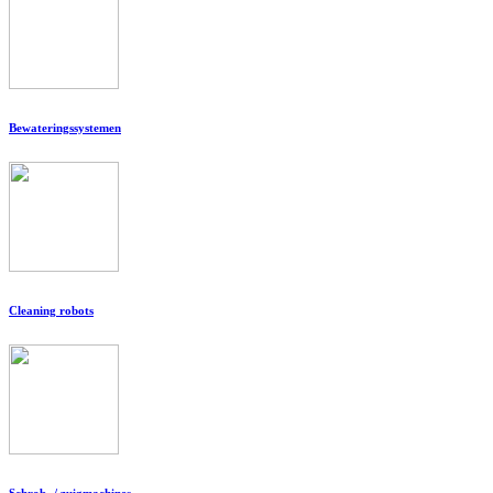
Bewateringssystemen
Cleaning robots
Schrob- / zuigmachines