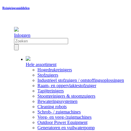
Reinigingsmiddelen
Inloggen
Hele assortiment
Hogedrukreinigers
Stofzuigers
Industrieel stofzuigen / ontstoffingsoplossingen
Raam- en oppervlaktestofzuiger
Tapijtreinigers
Stoomreinigers & stoomzuigers
Bewateringssystemen
Cleaning robots
Schrob- / zuigmachines
Veeg- en veeg-/zuigmachines
Outdoor Power Equipment
Generatoren en vuilwaterpomp