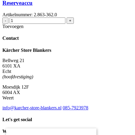
Reserveaccu
Artikelnummer: 2.863-362.0
Reserveaccu
-
+
aantal
Toevoegen
Contact
Kärcher Store Blankers
Bellweg 21
6101 XA
Echt
(hoofdvestiging)
Moesdijk 12F
6004 AX
Weert
info@karcher-store-blankers.nl
085-7923978
Let's get social
Waar wij voor staan