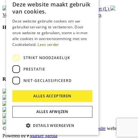
Deze website maakt gebruik
Gratis
bezorging*
Ophalen in Echt of Weert (L)
van cookies.
Verzonden
binnen 48 uur*
Persoonlijk
advies
Deze website gebruikt cookies om uw
gebruikerservaring te verbeteren. Door
Handige Links
onze website te gebruiken, stemt u in met
alle cookies in overeenstemming met ons
Home
Cookiebeleid.
Lees verder
Klantenservice
Over ons
Blog
STRIKT NOODZAKELIJK
Privacyverklaring
Cookies
PRESTATIE
Reviewmerk
NIET-GECLASSIFICEERD
ALLES ACCEPTEREN
ALLES AFWIJZEN
DETAILS WEERGEVEN
© 2026 Kärcher Store Blankers |
Maatwerk website
webmix |
Powered by
Marker Media