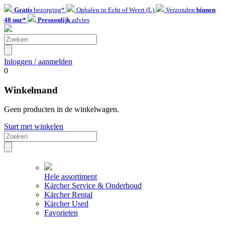
Gratis
bezorging*
Ophalen in Echt of Weert (L)
Verzonden
binnen
48 uur*
Persoonlijk
advies
Inloggen / aanmelden
0
Winkelmand
Geen producten in de winkelwagen.
Start met winkelen
Hele assortiment
Kärcher Service & Onderhoud
Kärcher Rental
Kärcher Used
Favorieten