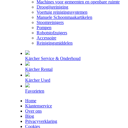
Machines voor gemeenten en openbare ruimte
Droogijsreiniging
Voertuig reinigingssystemen
Manuele Schoonmaakartikelen
Stoomreinigers
Pompen
Robotstofzuigers
Accessoire
Reinigingsmiddelen
Kärcher Service & Onderhoud
Kärcher Rental
Kärcher Used
Favorieten
Home
Klantenservice
Over ons
Blog
Privacyverklaring
Cookies