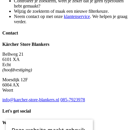
Controleer je zoekterm, weet je zeker dat je geen typefouten
hebt gemaakt?
Wijzig de zoekterm of maak een nieuwe filterkeuze.
Neem contact op met onze
klantenservice
. We helpen je graag
verder.
Contact
Kärcher Store Blankers
Bellweg 21
6101 XA
Echt
(hoofdvestiging)
Moesdijk 12F
6004 AX
Weert
info@karcher-store-blankers.nl
085-7923978
Let's get social
Waar wij voor staan