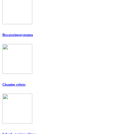
Bewateringssystemen
Cleaning robots
Schrob- / zuigmachines