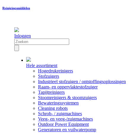
Reinigingsmiddelen
Inloggen
Hele assortiment
Hogedrukreinigers
Stofzuigers
Industrieel stofzuigen / ontstoffingsoplossingen
Raam- en oppervlaktestofzuiger
Tapijtreinigers
Stoomreinigers & stoomzuigers
Bewateringssystemen
Cleaning robots
Schrob- / zuigmachines
Veeg- en veeg-/zuigmachines
Outdoor Power Equipment
Generatoren en vuilwaterpomp