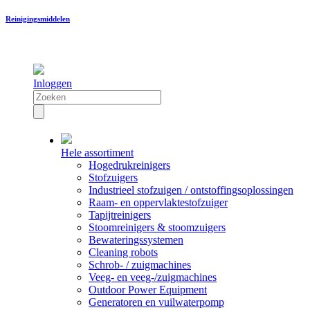
Reinigingsmiddelen
Inloggen
Hele assortiment
Hogedrukreinigers
Stofzuigers
Industrieel stofzuigen / ontstoffingsoplossingen
Raam- en oppervlaktestofzuiger
Tapijtreinigers
Stoomreinigers & stoomzuigers
Bewateringssystemen
Cleaning robots
Schrob- / zuigmachines
Veeg- en veeg-/zuigmachines
Outdoor Power Equipment
Generatoren en vuilwaterpomp