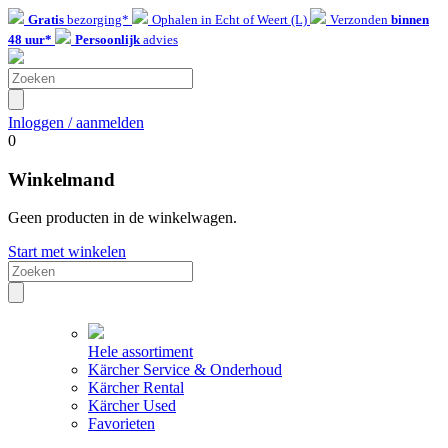
Gratis
bezorging*
Ophalen in Echt of Weert (L)
Verzonden
binnen
48 uur*
Persoonlijk
advies
Inloggen / aanmelden
0
Winkelmand
Geen producten in de winkelwagen.
Start met winkelen
Hele assortiment
Kärcher Service & Onderhoud
Kärcher Rental
Kärcher Used
Favorieten