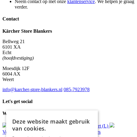
Neem contact op met onze
klantenservice
. We helpen je graag
verder.
Contact
Kärcher Store Blankers
Bellweg 21
6101 XA
Echt
(hoofdvestiging)
Moesdijk 12F
6004 AX
Weert
info@karcher-store-blankers.nl
085-7923978
Let's get social
Waar wij voor staan
Deze website maakt gebruik
Gratis
bezorging*
Ophalen in Echt of Weert (L)
van cookies.
Verzonden
binnen 48 uur*
Persoonlijk
advies