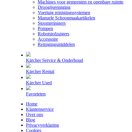
Machines voor gemeenten en openbare ruimte
Droogijsreiniging
Voertuig reinigingssystemen
Manuele Schoonmaakartikelen
Stoomreinigers
Pompen
Robotstofzuigers
Accessoire
Reinigingsmiddelen
Kärcher Service & Onderhoud
Kärcher Rental
Kärcher Used
Favorieten
Home
Klantenservice
Over ons
Blog
Privacyverklaring
Cookies