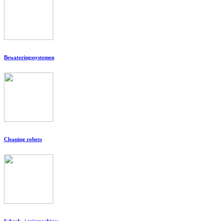
Bewateringssystemen
Cleaning robots
Schrob- / zuigmachines