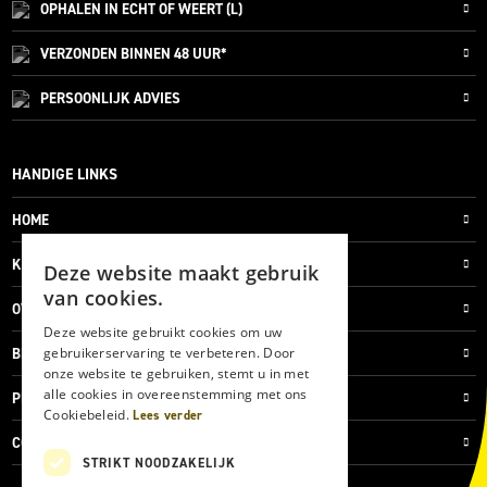
OPHALEN IN ECHT OF WEERT (L)
VERZONDEN
BINNEN 48 UUR*
PERSOONLIJK
ADVIES
HANDIGE LINKS
HOME
KLANTENSERVICE
Deze website maakt gebruik
van cookies.
OVER ONS
Deze website gebruikt cookies om uw
gebruikerservaring te verbeteren. Door
BLOG
onze website te gebruiken, stemt u in met
alle cookies in overeenstemming met ons
PRIVACYVERKLARING
Cookiebeleid.
Lees verder
COOKIES
STRIKT NOODZAKELIJK