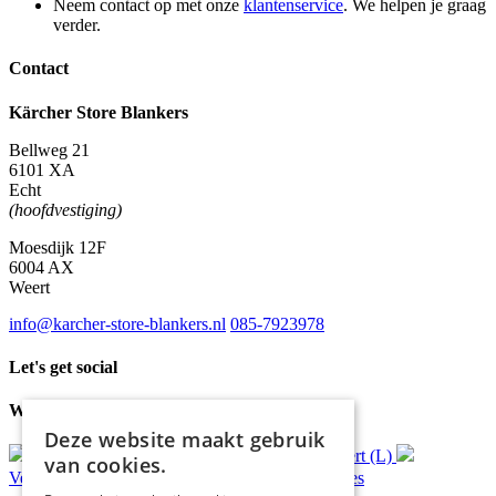
Neem contact op met onze
klantenservice
. We helpen je graag
verder.
Contact
Kärcher Store Blankers
Bellweg 21
6101 XA
Echt
(hoofdvestiging)
Moesdijk 12F
6004 AX
Weert
info@karcher-store-blankers.nl
085-7923978
Let's get social
Waar wij voor staan
Deze website maakt gebruik
Gratis
bezorging*
Ophalen in Echt of Weert (L)
van cookies.
Verzonden
binnen 48 uur*
Persoonlijk
advies