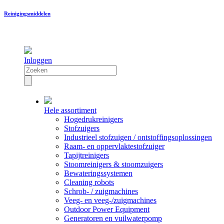
Reinigingsmiddelen
Inloggen
Hele assortiment
Hogedrukreinigers
Stofzuigers
Industrieel stofzuigen / ontstoffingsoplossingen
Raam- en oppervlaktestofzuiger
Tapijtreinigers
Stoomreinigers & stoomzuigers
Bewateringssystemen
Cleaning robots
Schrob- / zuigmachines
Veeg- en veeg-/zuigmachines
Outdoor Power Equipment
Generatoren en vuilwaterpomp