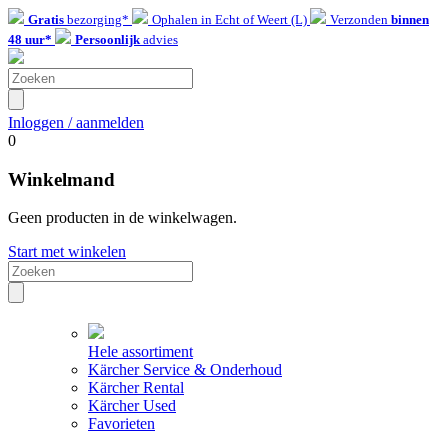
Gratis
bezorging*
Ophalen in Echt of Weert (L)
Verzonden
binnen
48 uur*
Persoonlijk
advies
Inloggen / aanmelden
0
Winkelmand
Geen producten in de winkelwagen.
Start met winkelen
Hele assortiment
Kärcher Service & Onderhoud
Kärcher Rental
Kärcher Used
Favorieten