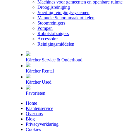
Machines voor gemeenten en openbare ruimte
Droogijsreiniging
Voertuig reinigingssystemen
Manuele Schoonmaakartikelen
Stoomreinigers
Pompen
Robotstofzuigers
Accessoire
Reinigingsmiddelen
Kärcher Service & Onderhoud
Kärcher Rental
Kärcher Used
Favorieten
Home
Klantenservice
Over ons
Blog
Privacyverklaring
Cookies