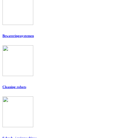
Bewateringssystemen
Cleaning robots
Schrob- / zuigmachines