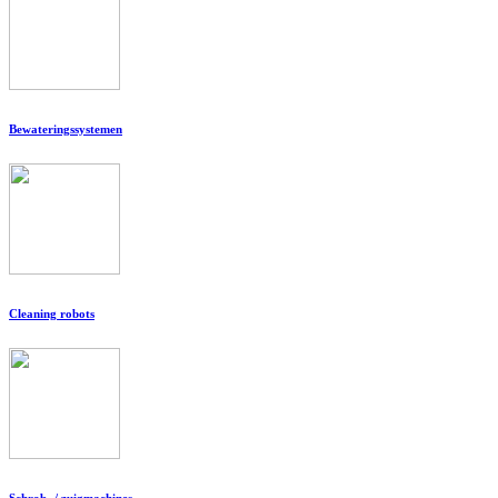
Bewateringssystemen
Cleaning robots
Schrob- / zuigmachines