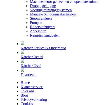
Machines voor gemeenten en openbare ruimte
Droogijsreiniging
Voertuig reinigingssystemen
Manuele Schoonmaakartikelen
Stoomreinigers
Pompen
Robotstofzuigers
Accessoire
Reinigingsmiddelen
Kärcher Service & Onderhoud
Kärcher Rental
Kärcher Used
Favorieten
Home
Klantenservice
Over ons
Blog
Privacyverklaring
Cookies