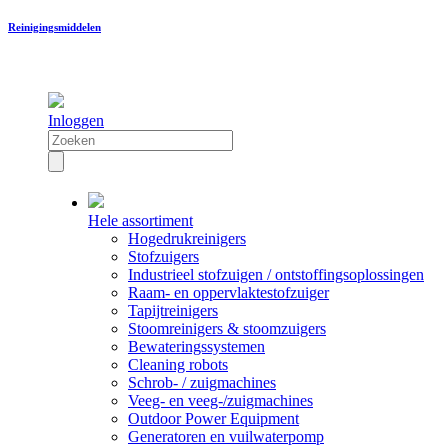
Reinigingsmiddelen
Inloggen
Hele assortiment
Hogedrukreinigers
Stofzuigers
Industrieel stofzuigen / ontstoffingsoplossingen
Raam- en oppervlaktestofzuiger
Tapijtreinigers
Stoomreinigers & stoomzuigers
Bewateringssystemen
Cleaning robots
Schrob- / zuigmachines
Veeg- en veeg-/zuigmachines
Outdoor Power Equipment
Generatoren en vuilwaterpomp