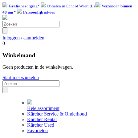
Gratis
bezorging*
Ophalen in Echt of Weert (L)
Verzonden
binnen
48 uur*
Persoonlijk
advies
Inloggen / aanmelden
0
Winkelmand
Geen producten in de winkelwagen.
Start met winkelen
Hele assortiment
Kärcher Service & Onderhoud
Kärcher Rental
Kärcher Used
Favorieten