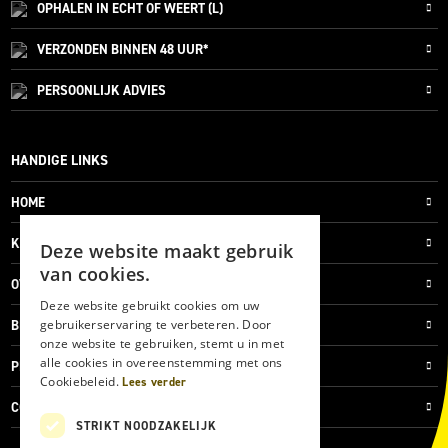
OPHALEN IN ECHT OF WEERT (L)
VERZONDEN
BINNEN 48 UUR*
PERSOONLIJK
ADVIES
HANDIGE LINKS
HOME
KLANTENSERVICE
Deze website maakt gebruik
van cookies.
OVER ONS
Deze website gebruikt cookies om uw
gebruikerservaring te verbeteren. Door
BLOG
onze website te gebruiken, stemt u in met
alle cookies in overeenstemming met ons
PRIVACYVERKLARING
Cookiebeleid.
Lees verder
COOKIES
STRIKT NOODZAKELIJK