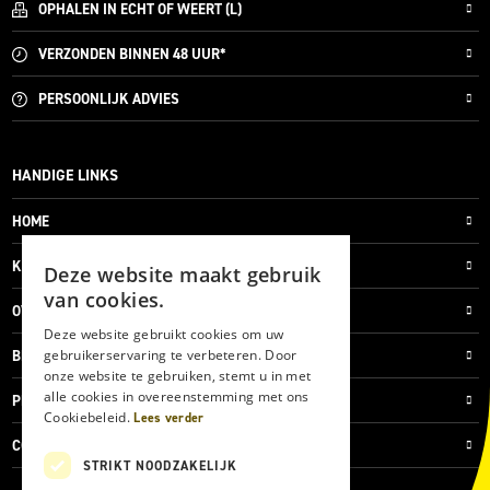
OPHALEN IN ECHT OF WEERT (L)
VERZONDEN
BINNEN 48 UUR*
PERSOONLIJK
ADVIES
HANDIGE LINKS
HOME
KLANTENSERVICE
Deze website maakt gebruik
van cookies.
OVER ONS
Deze website gebruikt cookies om uw
gebruikerservaring te verbeteren. Door
BLOG
onze website te gebruiken, stemt u in met
alle cookies in overeenstemming met ons
PRIVACYVERKLARING
Cookiebeleid.
Lees verder
COOKIES
STRIKT NOODZAKELIJK