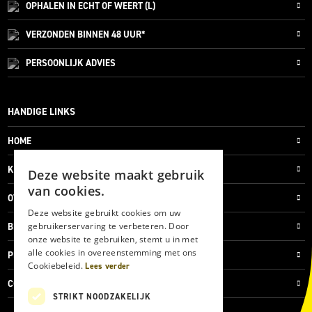
OPHALEN IN ECHT OF WEERT (L)
VERZONDEN
BINNEN 48 UUR*
PERSOONLIJK
ADVIES
HANDIGE LINKS
HOME
KLANTENSERVICE
Deze website maakt gebruik
van cookies.
OVER ONS
Deze website gebruikt cookies om uw
gebruikerservaring te verbeteren. Door
BLOG
onze website te gebruiken, stemt u in met
alle cookies in overeenstemming met ons
PRIVACYVERKLARING
Cookiebeleid.
Lees verder
COOKIES
STRIKT NOODZAKELIJK