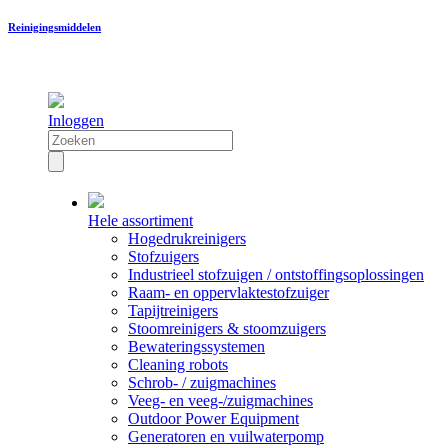
Reinigingsmiddelen
Inloggen
Hele assortiment
Hogedrukreinigers
Stofzuigers
Industrieel stofzuigen / ontstoffingsoplossingen
Raam- en oppervlaktestofzuiger
Tapijtreinigers
Stoomreinigers & stoomzuigers
Bewateringssystemen
Cleaning robots
Schrob- / zuigmachines
Veeg- en veeg-/zuigmachines
Outdoor Power Equipment
Generatoren en vuilwaterpomp