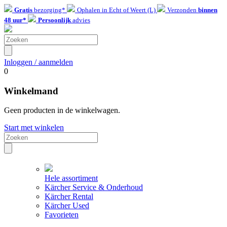
Gratis
bezorging*
Ophalen in Echt of Weert (L)
Verzonden
binnen
48 uur*
Persoonlijk
advies
Inloggen / aanmelden
0
Winkelmand
Geen producten in de winkelwagen.
Start met winkelen
Hele assortiment
Kärcher Service & Onderhoud
Kärcher Rental
Kärcher Used
Favorieten