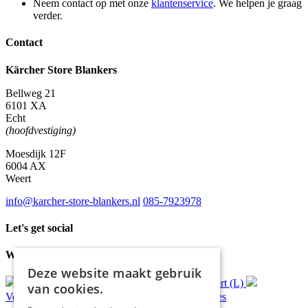
Neem contact op met onze
klantenservice
. We helpen je graag
verder.
Contact
Kärcher Store Blankers
Bellweg 21
6101 XA
Echt
(hoofdvestiging)
Moesdijk 12F
6004 AX
Weert
info@karcher-store-blankers.nl
085-7923978
Let's get social
Waar wij voor staan
Deze website maakt gebruik
Gratis
bezorging*
Ophalen in Echt of Weert (L)
van cookies.
Verzonden
binnen 48 uur*
Persoonlijk
advies