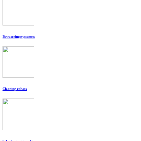
Bewateringssystemen
Cleaning robots
Schrob- / zuigmachines