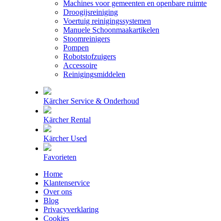
Machines voor gemeenten en openbare ruimte
Droogijsreiniging
Voertuig reinigingssystemen
Manuele Schoonmaakartikelen
Stoomreinigers
Pompen
Robotstofzuigers
Accessoire
Reinigingsmiddelen
Kärcher Service & Onderhoud
Kärcher Rental
Kärcher Used
Favorieten
Home
Klantenservice
Over ons
Blog
Privacyverklaring
Cookies