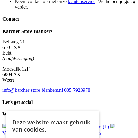
Neem contact op met onze
klantenservice
. We helpen je graag
verder.
Contact
Kärcher Store Blankers
Bellweg 21
6101 XA
Echt
(hoofdvestiging)
Moesdijk 12F
6004 AX
Weert
info@karcher-store-blankers.nl
085-7923978
Let's get social
Waar wij voor staan
Deze website maakt gebruik
Gratis
bezorging*
Ophalen in Echt of Weert (L)
van cookies.
Verzonden
binnen 48 uur*
Persoonlijk
advies