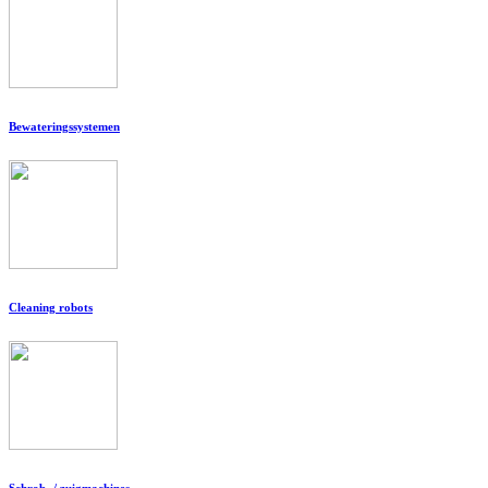
Bewateringssystemen
Cleaning robots
Schrob- / zuigmachines