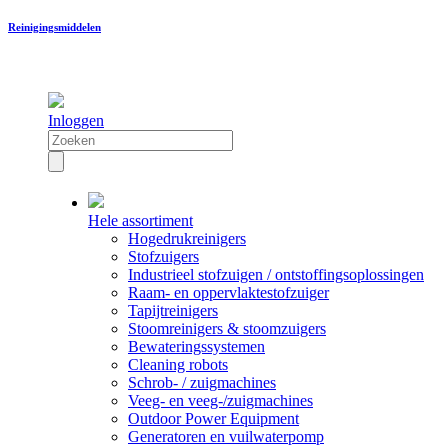
Reinigingsmiddelen
Inloggen
Hele assortiment
Hogedrukreinigers
Stofzuigers
Industrieel stofzuigen / ontstoffingsoplossingen
Raam- en oppervlaktestofzuiger
Tapijtreinigers
Stoomreinigers & stoomzuigers
Bewateringssystemen
Cleaning robots
Schrob- / zuigmachines
Veeg- en veeg-/zuigmachines
Outdoor Power Equipment
Generatoren en vuilwaterpomp