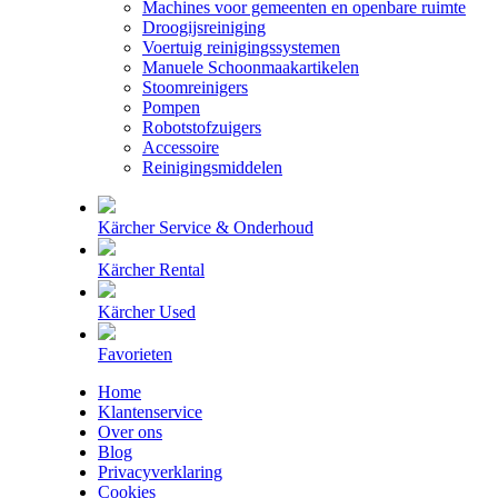
Machines voor gemeenten en openbare ruimte
Droogijsreiniging
Voertuig reinigingssystemen
Manuele Schoonmaakartikelen
Stoomreinigers
Pompen
Robotstofzuigers
Accessoire
Reinigingsmiddelen
Kärcher Service & Onderhoud
Kärcher Rental
Kärcher Used
Favorieten
Home
Klantenservice
Over ons
Blog
Privacyverklaring
Cookies