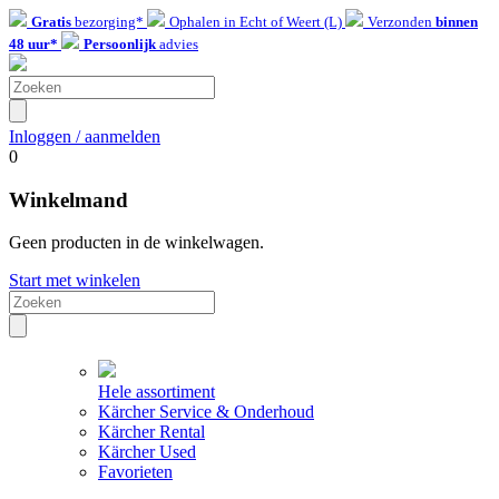
Gratis
bezorging*
Ophalen in Echt of Weert (L)
Verzonden
binnen
48 uur*
Persoonlijk
advies
Inloggen / aanmelden
0
Winkelmand
Geen producten in de winkelwagen.
Start met winkelen
Hele assortiment
Kärcher Service & Onderhoud
Kärcher Rental
Kärcher Used
Favorieten