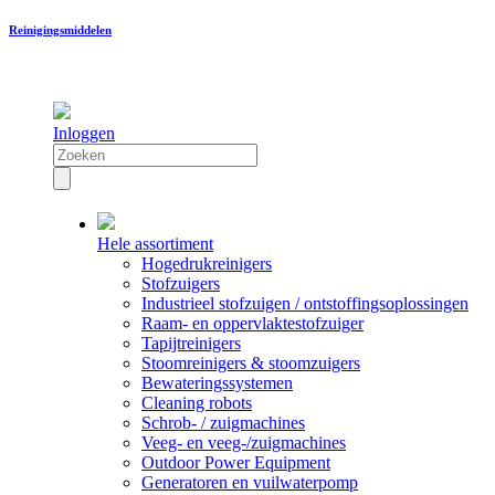
Reinigingsmiddelen
Inloggen
Hele assortiment
Hogedrukreinigers
Stofzuigers
Industrieel stofzuigen / ontstoffingsoplossingen
Raam- en oppervlaktestofzuiger
Tapijtreinigers
Stoomreinigers & stoomzuigers
Bewateringssystemen
Cleaning robots
Schrob- / zuigmachines
Veeg- en veeg-/zuigmachines
Outdoor Power Equipment
Generatoren en vuilwaterpomp