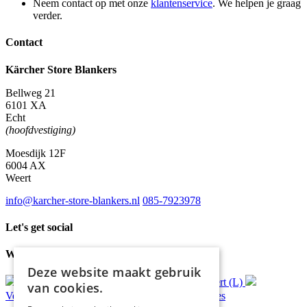
Neem contact op met onze
klantenservice
. We helpen je graag
verder.
Contact
Kärcher Store Blankers
Bellweg 21
6101 XA
Echt
(hoofdvestiging)
Moesdijk 12F
6004 AX
Weert
info@karcher-store-blankers.nl
085-7923978
Let's get social
Waar wij voor staan
Deze website maakt gebruik
Gratis
bezorging*
Ophalen in Echt of Weert (L)
van cookies.
Verzonden
binnen 48 uur*
Persoonlijk
advies