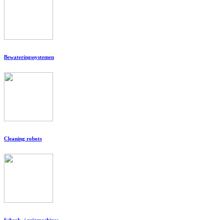
Bewateringssystemen
Cleaning robots
Schrob- / zuigmachines