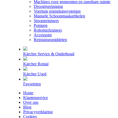
Machines voor gemeenten en openbare ruimte
Droogijsreiniging
Voertuig reinigingssystemen
Manuele Schoonmaakartikelen
Stoomreinigers
Pompen
Robotstofzuigers
Accessoire
Reinigingsmiddelen
Kärcher Service & Onderhoud
Kärcher Rental
Kärcher Used
Favorieten
Home
Klantenservice
Over ons
Blog
Privacyverklaring
Cookies