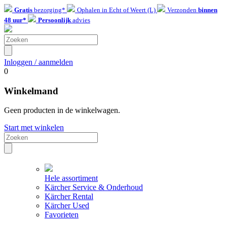
Gratis
bezorging*
Ophalen in Echt of Weert (L)
Verzonden
binnen
48 uur*
Persoonlijk
advies
Inloggen / aanmelden
0
Winkelmand
Geen producten in de winkelwagen.
Start met winkelen
Hele assortiment
Kärcher Service & Onderhoud
Kärcher Rental
Kärcher Used
Favorieten