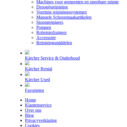
Machines voor gemeenten en openbare ruimte
Droogijsreiniging
Voertuig reinigingssystemen
Manuele Schoonmaakartikelen
Stoomreinigers
Pompen
Robotstofzuigers
Accessoire
Reinigingsmiddelen
Kärcher Service & Onderhoud
Kärcher Rental
Kärcher Used
Favorieten
Home
Klantenservice
Over ons
Blog
Privacyverklaring
Cookies