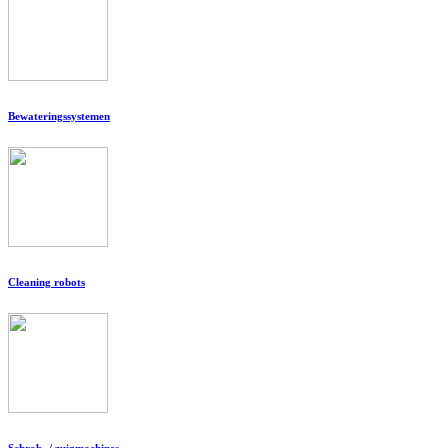
Bewateringssystemen
Cleaning robots
Schrob- / zuigmachines