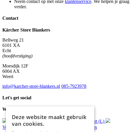
Neem contact op met onze
klantenservice
. We helpen je graag
verder.
Contact
Kärcher Store Blankers
Bellweg 21
6101 XA
Echt
(hoofdvestiging)
Moesdijk 12F
6004 AX
Weert
info@karcher-store-blankers.nl
085-7923978
Let's get social
Waar wij voor staan
Deze website maakt gebruik
Gratis
bezorging*
Ophalen in Echt of Weert (L)
van cookies.
Verzonden
binnen 48 uur*
Persoonlijk
advies