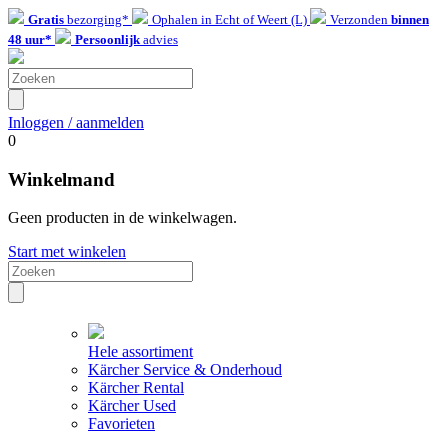
Gratis
bezorging*
Ophalen in Echt of Weert (L)
Verzonden
binnen
48 uur*
Persoonlijk
advies
Inloggen / aanmelden
0
Winkelmand
Geen producten in de winkelwagen.
Start met winkelen
Hele assortiment
Kärcher Service & Onderhoud
Kärcher Rental
Kärcher Used
Favorieten