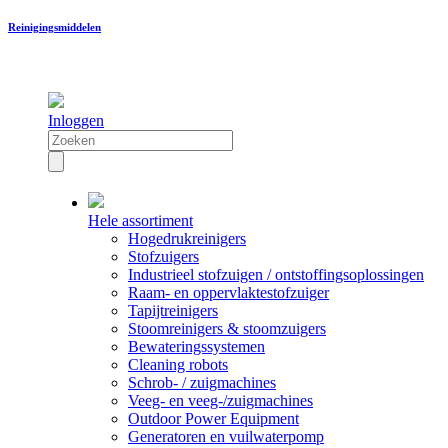
Reinigingsmiddelen
Inloggen
Hele assortiment
Hogedrukreinigers
Stofzuigers
Industrieel stofzuigen / ontstoffingsoplossingen
Raam- en oppervlaktestofzuiger
Tapijtreinigers
Stoomreinigers & stoomzuigers
Bewateringssystemen
Cleaning robots
Schrob- / zuigmachines
Veeg- en veeg-/zuigmachines
Outdoor Power Equipment
Generatoren en vuilwaterpomp