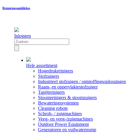
Reinigingsmiddelen
Inloggen
Hele assortiment
Hogedrukreinigers
Stofzuigers
Industrieel stofzuigen / ontstoffingsoplossingen
Raam- en oppervlaktestofzuiger
Tapijtreinigers
Stoomreinigers & stoomzuigers
Bewateringssystemen
Cleaning robots
Schrob- / zuigmachines
Veeg- en veeg-/zuigmachines
Outdoor Power Equipment
Generatoren en vuilwaterpomp