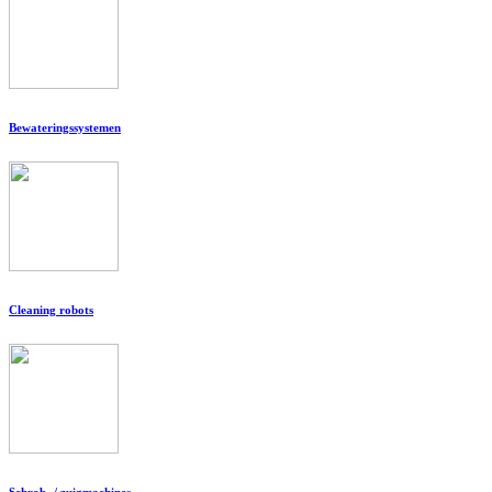
Bewateringssystemen
Cleaning robots
Schrob- / zuigmachines