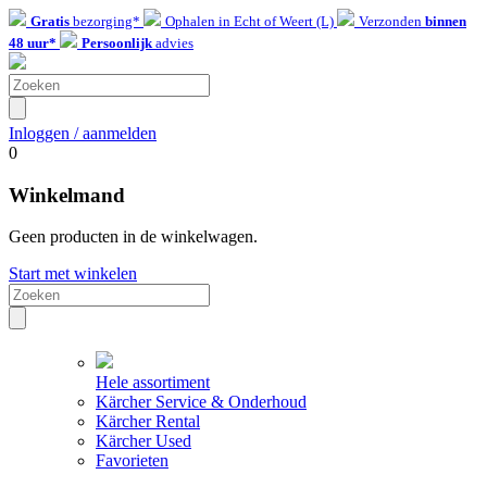
Gratis
bezorging*
Ophalen in Echt of Weert (L)
Verzonden
binnen
48 uur*
Persoonlijk
advies
Inloggen / aanmelden
0
Winkelmand
Geen producten in de winkelwagen.
Start met winkelen
Hele assortiment
Kärcher Service & Onderhoud
Kärcher Rental
Kärcher Used
Favorieten