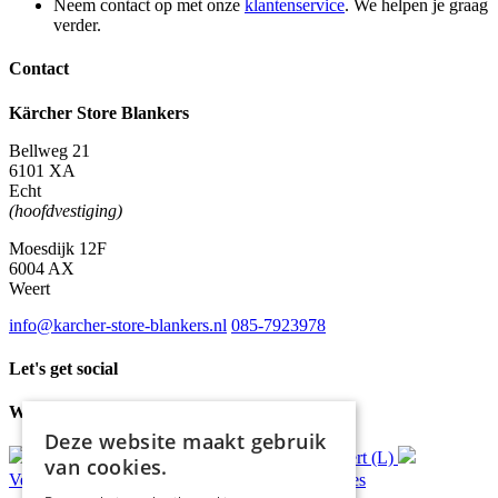
Neem contact op met onze
klantenservice
. We helpen je graag
verder.
Contact
Kärcher Store Blankers
Bellweg 21
6101 XA
Echt
(hoofdvestiging)
Moesdijk 12F
6004 AX
Weert
info@karcher-store-blankers.nl
085-7923978
Let's get social
Waar wij voor staan
Deze website maakt gebruik
Gratis
bezorging*
Ophalen in Echt of Weert (L)
van cookies.
Verzonden
binnen 48 uur*
Persoonlijk
advies