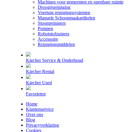
Machines voor gemeenten en openbare ruimte
Droogijsreiniging
Voertuig reinigingssystemen
Manuele Schoonmaakartikelen
Stoomreinigers
Pompen
Robotstofzuigers
Accessoire
Reinigingsmiddelen
Kärcher Service & Onderhoud
Kärcher Rental
Kärcher Used
Favorieten
Home
Klantenservice
Over ons
Blog
Privacyverklaring
Cookies