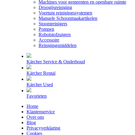
Machines voor gemeenten en openbare ruimte
Droogijsreiniging
Voertuig reinigingssystemen
Manuele Schoonmaakartikelen
Stoomreinigers
Pompen
Robotstofzuigers
Accessoire
Reinigingsmiddelen
Kärcher Service & Onderhoud
Kärcher Rental
Kärcher Used
Favorieten
Home
Klantenservice
Over ons
Blog
Privacyverklaring
Cookies