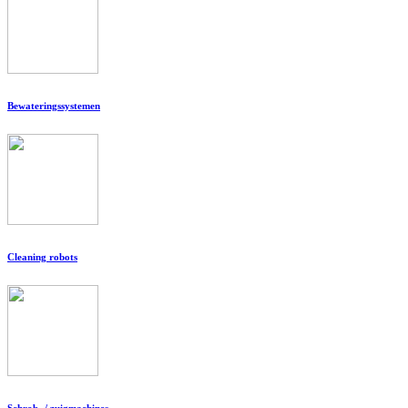
Bewateringssystemen
Cleaning robots
Schrob- / zuigmachines