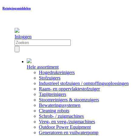
Reinigingsmiddelen
Inloggen
Hele assortiment
Hogedrukreinigers
Stofzuigers
Industrieel stofzuigen / ontstoffingsoplossingen
Raam- en oppervlaktestofzuiger
Tapijtreinigers
Stoomreinigers & stoomzuigers
Bewateringssystemen
Cleaning robots
Schrob- / zuigmachines
Veeg- en veeg-/zuigmachines
Outdoor Power Equipment
Generatoren en vuilwaterpomp