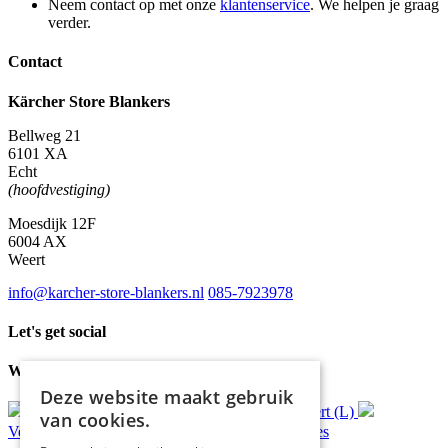
Neem contact op met onze
klantenservice
. We helpen je graag
verder.
Contact
Kärcher Store Blankers
Bellweg 21
6101 XA
Echt
(hoofdvestiging)
Moesdijk 12F
6004 AX
Weert
info@karcher-store-blankers.nl
085-7923978
Let's get social
Waar wij voor staan
Deze website maakt gebruik
Gratis
bezorging*
Ophalen in Echt of Weert (L)
van cookies.
Verzonden
binnen 48 uur*
Persoonlijk
advies