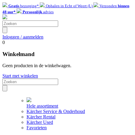
Gratis
bezorging*
Ophalen in Echt of Weert (L)
Verzonden
binnen
48 uur*
Persoonlijk
advies
Inloggen / aanmelden
0
Winkelmand
Geen producten in de winkelwagen.
Start met winkelen
Hele assortiment
Kärcher Service & Onderhoud
Kärcher Rental
Kärcher Used
Favorieten