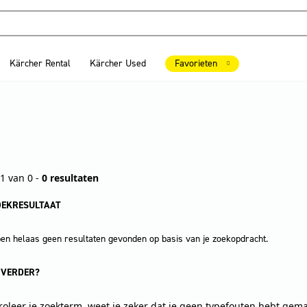
Kärcher Rental
Kärcher Used
Favorieten
1 van 0 -
0 resultaten
OEKRESULTAAT
n helaas geen resultaten gevonden op basis van je zoekopdracht.
 VERDER?
roleer je zoekterm, weet je zeker dat je geen typefouten hebt gem