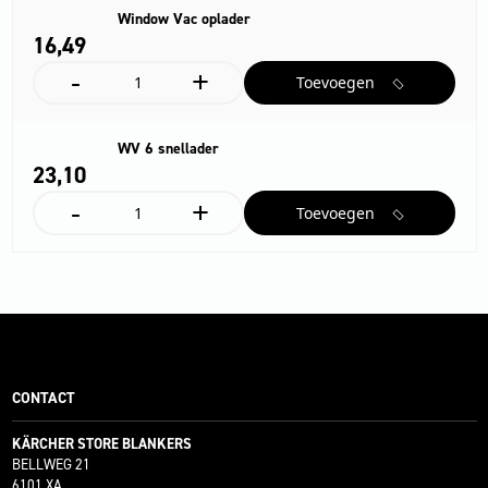
Window Vac oplader
16,
49
-
+
Window
Toevoegen
Vac
oplader
aantal
WV 6 snellader
23,
10
-
+
WV
Toevoegen
6
snellader
aantal
CONTACT
KÄRCHER STORE BLANKERS
BELLWEG 21
6101 XA