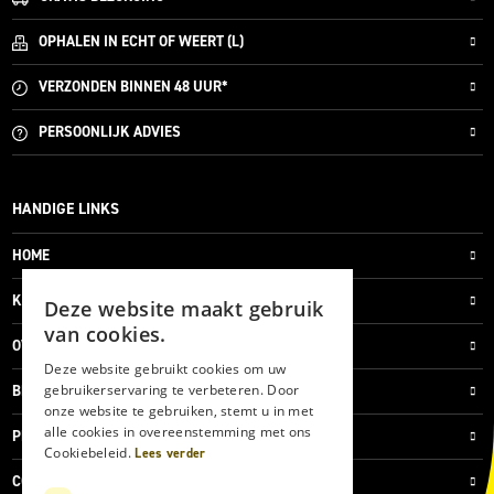
OPHALEN IN ECHT OF WEERT (L)
VERZONDEN
BINNEN 48 UUR*
PERSOONLIJK
ADVIES
HANDIGE LINKS
HOME
KLANTENSERVICE
Deze website maakt gebruik
van cookies.
OVER ONS
Deze website gebruikt cookies om uw
gebruikerservaring te verbeteren. Door
BLOG
onze website te gebruiken, stemt u in met
alle cookies in overeenstemming met ons
PRIVACYVERKLARING
Cookiebeleid.
Lees verder
COOKIES