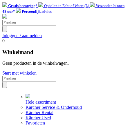
Gratis
bezorging*
Ophalen in Echt of Weert (L)
Verzonden
binnen
48 uur*
Persoonlijk
advies
Inloggen / aanmelden
0
Winkelmand
Geen producten in de winkelwagen.
Start met winkelen
Hele assortiment
Kärcher Service & Onderhoud
Kärcher Rental
Kärcher Used
Favorieten