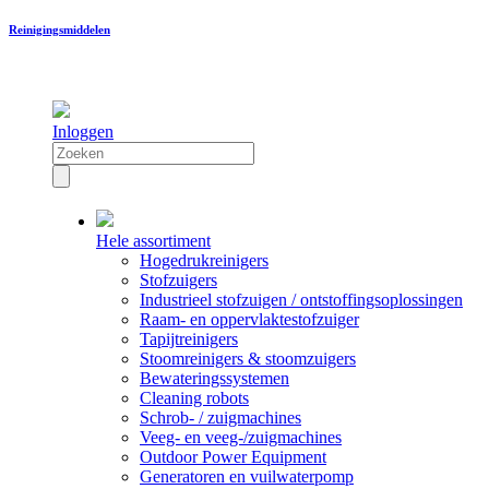
Reinigingsmiddelen
Inloggen
Hele assortiment
Hogedrukreinigers
Stofzuigers
Industrieel stofzuigen / ontstoffingsoplossingen
Raam- en oppervlaktestofzuiger
Tapijtreinigers
Stoomreinigers & stoomzuigers
Bewateringssystemen
Cleaning robots
Schrob- / zuigmachines
Veeg- en veeg-/zuigmachines
Outdoor Power Equipment
Generatoren en vuilwaterpomp