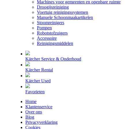
Machines voor gemeenten en openbare ruimte
Droogijsreiniging
Voertuig reinigingssystemen
Manuele Schoonmaakartikelen
Stoomreinigers
Pompen
Robotstofzuigers
Accessoire
Reinigingsmiddelen
Kärcher Service & Onderhoud
Kärcher Rental
Kärcher Used
Favorieten
Home
Klantenservice
Over ons
Blog
Privacyverklaring
Cookies