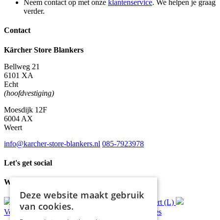
Neem contact op met onze
klantenservice
. We helpen je graag
verder.
Contact
Kärcher Store Blankers
Bellweg 21
6101 XA
Echt
(hoofdvestiging)
Moesdijk 12F
6004 AX
Weert
info@karcher-store-blankers.nl
085-7923978
Let's get social
Waar wij voor staan
Deze website maakt gebruik
Gratis
bezorging*
Ophalen in Echt of Weert (L)
van cookies.
Verzonden
binnen 48 uur*
Persoonlijk
advies