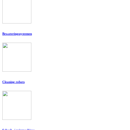
Bewateringssystemen
Cleaning robots
Schrob- / zuigmachines