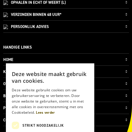
OPHALEN IN ECHT OF WEERT (L)
VERZONDEN
BINNEN 48 UUR*
PERSOONLIJK
ADVIES
HANDIGE LINKS
HOME
KLANTENSERVICE
Deze website maakt gebruik
van cookies.
OVER ONS
Deze website gebruikt cookies om uw
gebruikerservaring te verbeteren. Door
BLOG
onze website te gebruiken, stemt u in met
alle cookies in overeenstemming met ons
PRIVACYVERKLARING
Cookiebeleid.
Lees verder
COOKIES
STRIKT NOODZAKELIJK