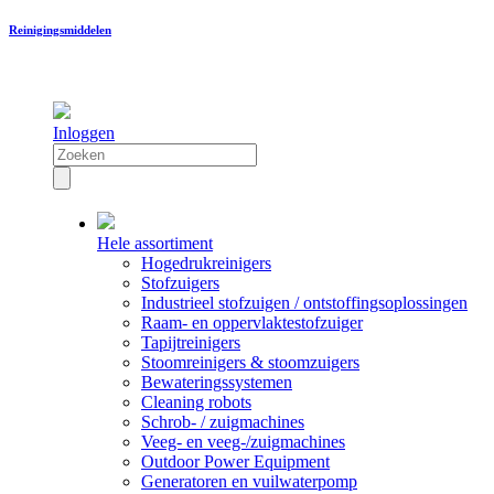
Reinigingsmiddelen
Inloggen
Hele assortiment
Hogedrukreinigers
Stofzuigers
Industrieel stofzuigen / ontstoffingsoplossingen
Raam- en oppervlaktestofzuiger
Tapijtreinigers
Stoomreinigers & stoomzuigers
Bewateringssystemen
Cleaning robots
Schrob- / zuigmachines
Veeg- en veeg-/zuigmachines
Outdoor Power Equipment
Generatoren en vuilwaterpomp