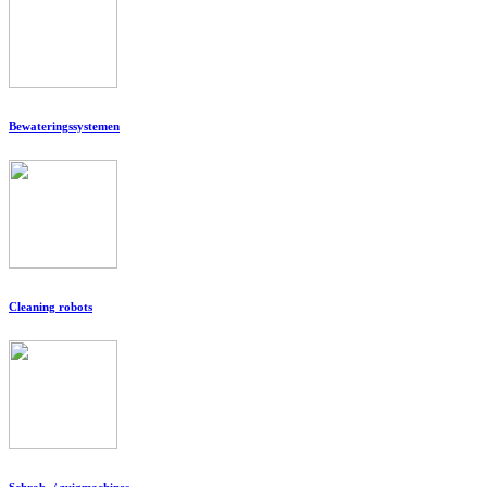
Bewateringssystemen
Cleaning robots
Schrob- / zuigmachines