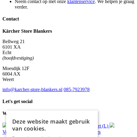
Neem contact op met onze
klantenservice
. We helpen je graag
verder.
Contact
Kärcher Store Blankers
Bellweg 21
6101 XA
Echt
(hoofdvestiging)
Moesdijk 12F
6004 AX
Weert
info@karcher-store-blankers.nl
085-7923978
Let's get social
Waar wij voor staan
Deze website maakt gebruik
Gratis
bezorging*
Ophalen in Echt of Weert (L)
van cookies.
Verzonden
binnen 48 uur*
Persoonlijk
advies