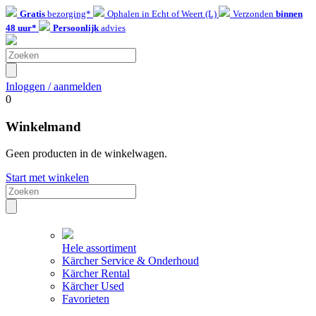
Gratis
bezorging*
Ophalen in Echt of Weert (L)
Verzonden
binnen
48 uur*
Persoonlijk
advies
Inloggen / aanmelden
0
Winkelmand
Geen producten in de winkelwagen.
Start met winkelen
Hele assortiment
Kärcher Service & Onderhoud
Kärcher Rental
Kärcher Used
Favorieten