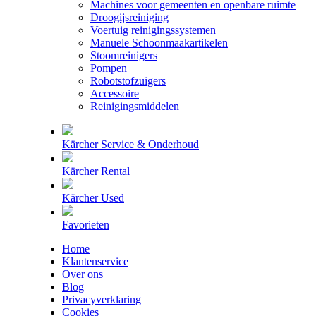
Machines voor gemeenten en openbare ruimte
Droogijsreiniging
Voertuig reinigingssystemen
Manuele Schoonmaakartikelen
Stoomreinigers
Pompen
Robotstofzuigers
Accessoire
Reinigingsmiddelen
Kärcher Service & Onderhoud
Kärcher Rental
Kärcher Used
Favorieten
Home
Klantenservice
Over ons
Blog
Privacyverklaring
Cookies