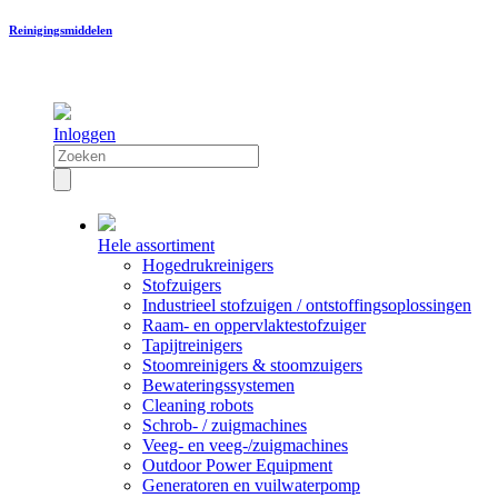
Reinigingsmiddelen
Inloggen
Hele assortiment
Hogedrukreinigers
Stofzuigers
Industrieel stofzuigen / ontstoffingsoplossingen
Raam- en oppervlaktestofzuiger
Tapijtreinigers
Stoomreinigers & stoomzuigers
Bewateringssystemen
Cleaning robots
Schrob- / zuigmachines
Veeg- en veeg-/zuigmachines
Outdoor Power Equipment
Generatoren en vuilwaterpomp