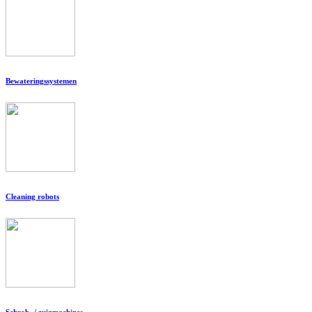
Bewateringssystemen
Cleaning robots
Schrob- / zuigmachines