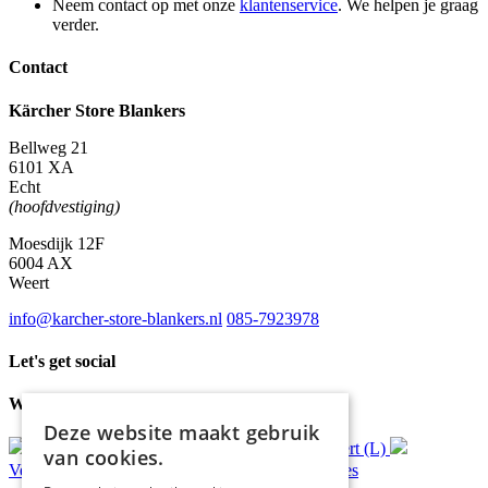
Neem contact op met onze
klantenservice
. We helpen je graag
verder.
Contact
Kärcher Store Blankers
Bellweg 21
6101 XA
Echt
(hoofdvestiging)
Moesdijk 12F
6004 AX
Weert
info@karcher-store-blankers.nl
085-7923978
Let's get social
Waar wij voor staan
Deze website maakt gebruik
Gratis
bezorging*
Ophalen in Echt of Weert (L)
van cookies.
Verzonden
binnen 48 uur*
Persoonlijk
advies