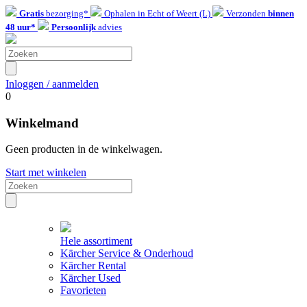
Gratis
bezorging*
Ophalen in Echt of Weert (L)
Verzonden
binnen
48 uur*
Persoonlijk
advies
Inloggen / aanmelden
0
Winkelmand
Geen producten in de winkelwagen.
Start met winkelen
Hele assortiment
Kärcher Service & Onderhoud
Kärcher Rental
Kärcher Used
Favorieten