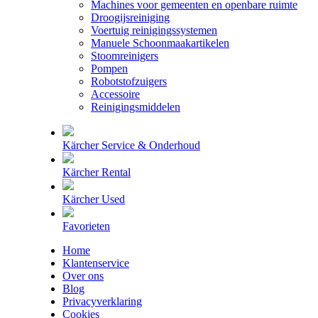
Machines voor gemeenten en openbare ruimte
Droogijsreiniging
Voertuig reinigingssystemen
Manuele Schoonmaakartikelen
Stoomreinigers
Pompen
Robotstofzuigers
Accessoire
Reinigingsmiddelen
Kärcher Service & Onderhoud
Kärcher Rental
Kärcher Used
Favorieten
Home
Klantenservice
Over ons
Blog
Privacyverklaring
Cookies